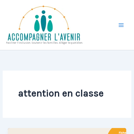
Aller
au
contenu
Faciliter l’inclusion. Soutenir les familles. Alléger le quotidien.
attention en classe