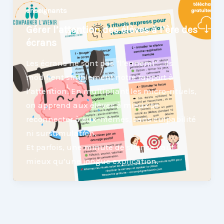
enseignants
Gérer l’attention des élèves à l’ère des
écrans
Les écrans ne sont pas “l’ennemi” : ils
modifient simplement notre rapport à
l’attention. En multipliant les micro-rituels,
on apprend aux élèves à mieux se
reconnecter à eux-mêmes, sans culpabilité
ni surstimulation.
Et parfois, une minute de silence vaut
mieux qu’une longue explication.