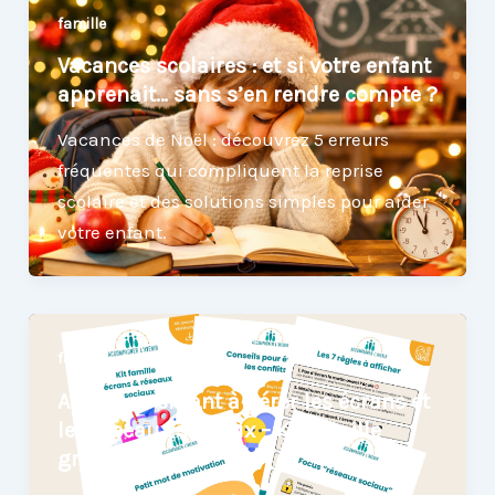
famille
Vacances scolaires : et si votre enfant
apprenait… sans s’en rendre compte ?
Vacances de Noël : découvrez 5 erreurs
fréquentes qui compliquent la reprise
scolaire et des solutions simples pour aider
votre enfant.
famille
Aider son enfant à gérer les écrans et
les réseaux sociaux – Kit famille
gratuit