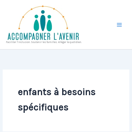
Aller
au
contenu
Faciliter l’inclusion. Soutenir les familles. Alléger le quotidien.
enfants à besoins
spécifiques