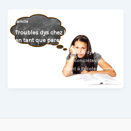
famille
Troubles dys chez l’enfant : que faire
en tant que parent ?
Apprenez à repérer les troubles dys et
découvrez les démarches concrètes pour
accompagner votre enfant à l’école comme
à la maison.