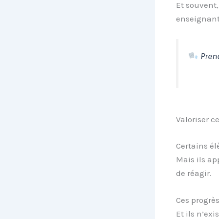
Et souvent,
enseignant
Prend
Valoriser c
Certains él
Mais ils ap
de réagir.
Ces progrès
Et ils n’ex