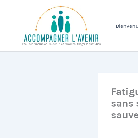
Aller
au
contenu
Bienvenu
Faciliter l’inclusion. Soutenir les familles. Alléger le quotidien.
Fatig
sans 
sauve