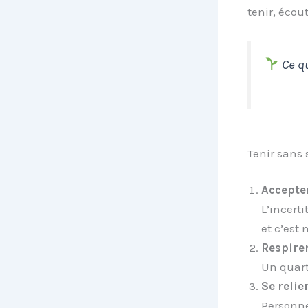
tenir, écout
Ce qu
Tenir sans s
Accepter
L’incert
et c’est 
Respirer
Un quart
Se relier
Personne