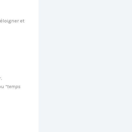
éloigner et
.
ou
“temps