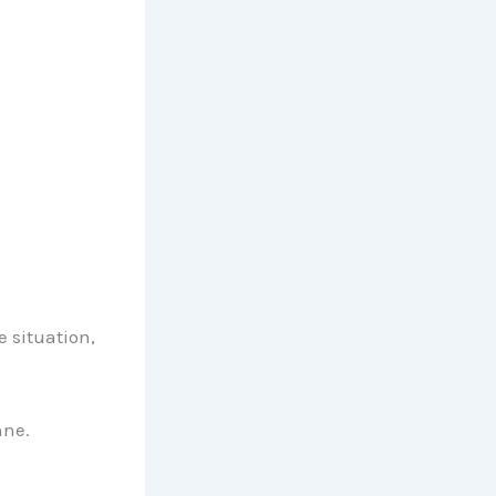
e situation,
nne.