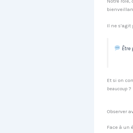
Notre rôle, 
bienveillan
Il ne s’agit
Être 
Et si on c
beaucoup
?
Observer av
Face à un é