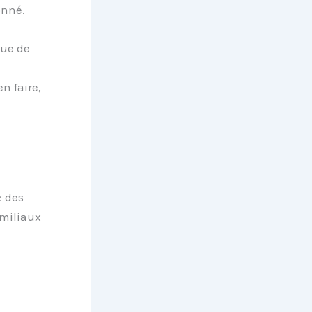
onné.
que de
n faire,
: des
amiliaux