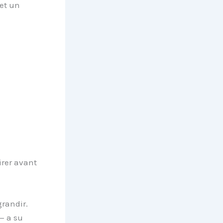
 et un
irer avant
grandir.
— a su