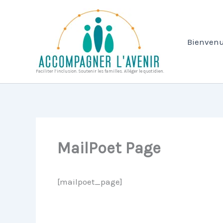
Aller
au
contenu
Bienvenu
Faciliter l’inclusion. Soutenir les familles. Alléger le quotidien.
MailPoet Page
[mailpoet_page]