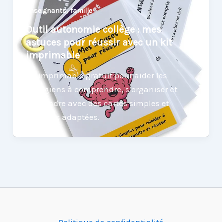
,
enseignants
famille
Outil autonomie collège : mes
astuces pour réussir avec un kit
imprimable
Kit imprimable gratuit pour aider les
collégiens à comprendre, s’organiser et
apprendre avec des cartes simples et
visuelles adaptées.