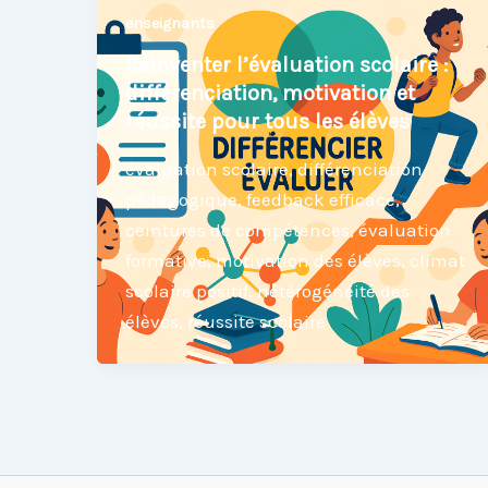
enseignants
Réinventer l’évaluation scolaire :
différenciation, motivation et
réussite pour tous les élèves
évaluation scolaire, différenciation
pédagogique, feedback efficace,
ceintures de compétences, évaluation
formative, motivation des élèves, climat
scolaire positif, hétérogénéité des
élèves, réussite scolaire