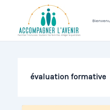
Aller
au
contenu
Bienvenu
Faciliter l’inclusion. Soutenir les familles. Alléger le quotidien.
évaluation formative