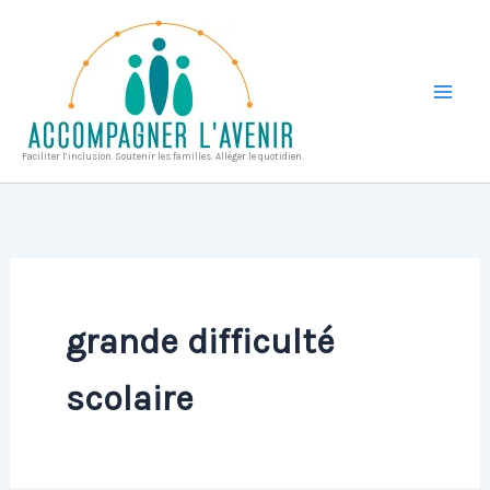
Aller
au
contenu
Faciliter l’inclusion. Soutenir les familles. Alléger le quotidien.
grande difficulté
scolaire