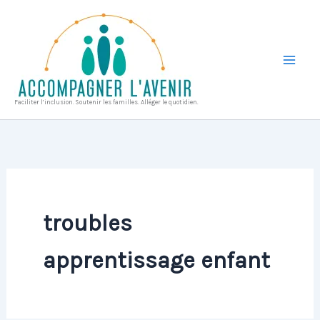
Aller
au
contenu
Faciliter l’inclusion. Soutenir les familles. Alléger le quotidien.
troubles
apprentissage enfant