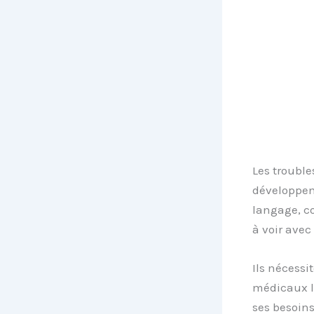
Les trouble
développeme
langage, c
à voir avec
Ils nécess
médicaux l
ses besoin