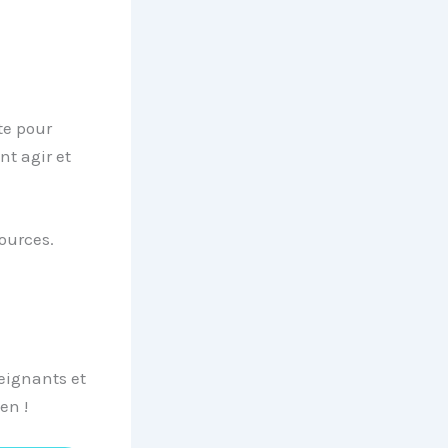
te pour
t agir et
ources.
eignants et
en !