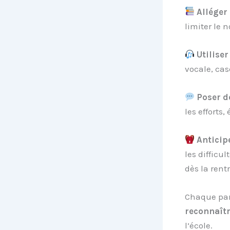
Alléger
limiter le 
Utilise
vocale, cas
Poser d
les efforts,
Anticip
les difficu
dès la rentr
Chaque pare
reconnaître
l’école.