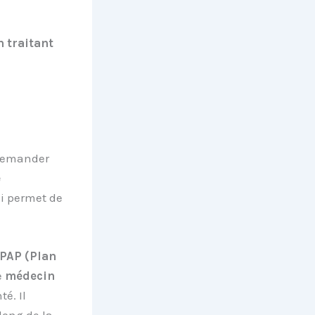
 traitant
 demander
e
qui permet de
PAP (Plan
e
médecin
é. Il