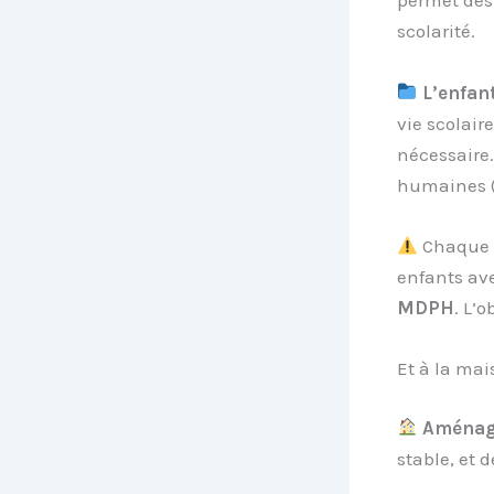
permet des
scolarité.
L’enfan
vie scolaire
nécessaire.
humaines (
Chaque d
enfants av
MDPH
. L’o
Et à la mai
Aménage
stable, et 