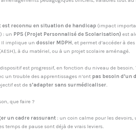
 aménagements pédagogiques officiels, valables tout au 
t est reconnu en situation de handicap
(impact importan
) : un
PPS (Projet Personnalisé de Scolarisation)
est al
 Il implique un
dossier MDPH
, et permet d’accéder à des
AESH), à du matériel, ou à un projet scolaire aménagé.
ispositif est progressif, en fonction du niveau de besoin. 
ec un trouble des apprentissages n’ont
pas besoin d’un 
bjectif est de
s’adapter sans surmédicaliser
.
son, que faire ?
r un cadre rassurant
: un coin calme pour les devoirs,
des temps de pause sont déjà de vrais leviers.