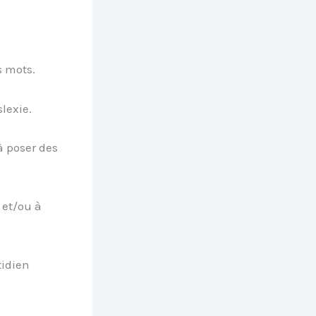
s mots.
slexie.
à poser des
 et/ou à
tidien