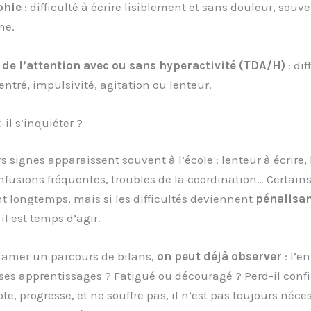
phie
: difficulté à écrire lisiblement et sans douleur, souve
ne.
 de l’attention avec ou sans hyperactivité (TDA/H)
: dif
entré, impulsivité, agitation ou lenteur.
il s’inquiéter ?
s signes apparaissent souvent à l’école : lenteur à écrire, 
confusions fréquentes, troubles de la coordination… Certain
 longtemps, mais si les difficultés deviennent
pénalisan
, il est temps d’agir.
tamer un parcours de bilans,
on peut déjà observer
: l’en
es apprentissages ? Fatigué ou découragé ? Perd-il confi
pte, progresse, et ne souffre pas, il n’est pas toujours néce