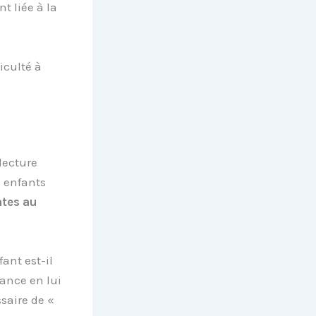
nt liée à la
ficulté à
lecture
s enfants
tes au
fant est-il
ance en lui
ssaire de «