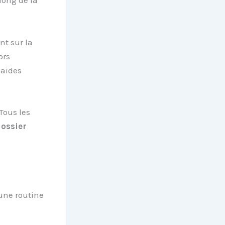
long de la
t sur la
ors
 aides
Tous les
dossier
 une routine