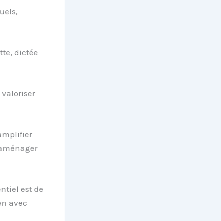
uels,
tte, dictée
 valoriser
amplifier
d’aménager
ntiel est de
en avec