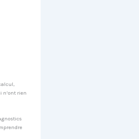
calcul,
i n’ont rien
agnostics
comprendre