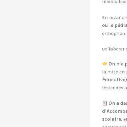
médicaliser 
En revanche
ou le pédi
orthophoni
Collaborer 
On n’a 
la mise en
Éducative)
tester des 
On a de
d’Accompa
scolaire
, 