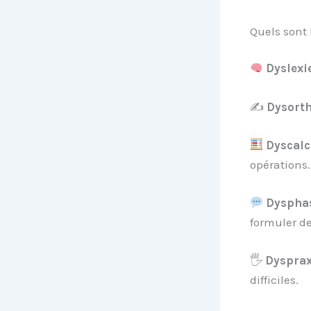
Quels sont 
Dyslexi
✍️
Dysort
Dyscalc
opérations.
Dyspha
formuler de
🖐️
Dysprax
difficiles.